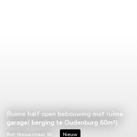
Ruime half open bebouwing met ruime
garage/ berging te Oudenburg 60m²)
Ref: Nieuwstraat 36
Nieuw