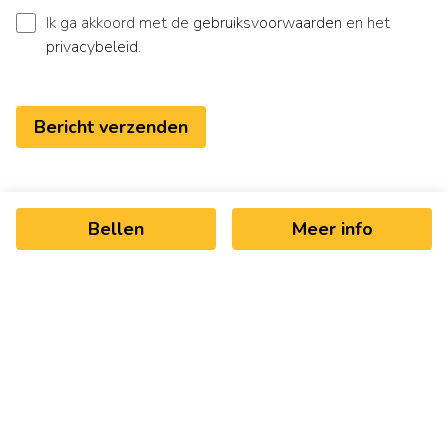
Ik ga akkoord met de
gebruiksvoorwaarden
en het
privacybeleid
.
Bericht verzenden
Bellen
Meer info
Ontvang als eerste het nieuwste
aanbod in je mailbox
Schrijf je in