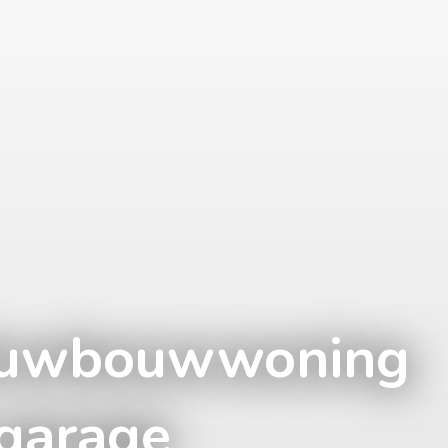
e!uwbouwwoning
 garage