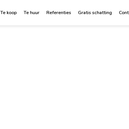
Te koop
Te huur
Referenties
Gratis schatting
Cont