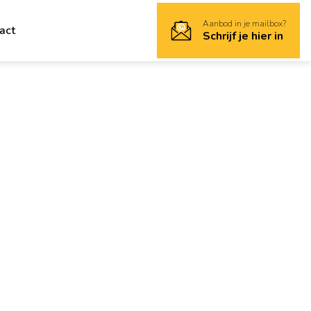
Aanbod in je mailbox?
act
Schrijf je hier in