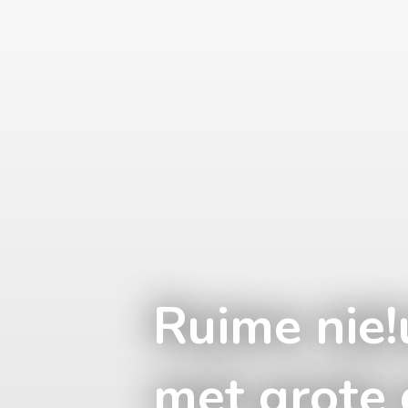
Ruime ni
met grote